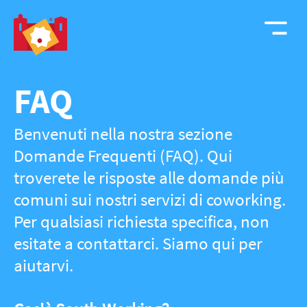
FAQ
Benvenuti nella nostra sezione
Domande Frequenti (FAQ). Qui
troverete le risposte alle domande più
comuni sui nostri servizi di coworking.
Per qualsiasi richiesta specifica, non
esitate a contattarci. Siamo qui per
aiutarvi.
Cos'è South Working?
South Working è un'iniziativa che
promuove il lavoro remoto in spazi di
coworking situati principalmente nel
Sud Italia, favorendo uno stile di vita
sostenibile e inclusivo per i lavoratori