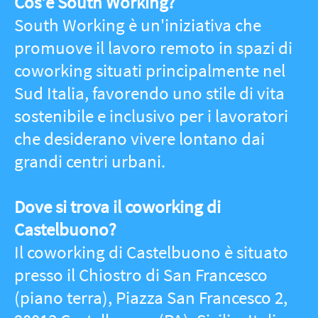
che desiderano vivere lontano dai
grandi centri urbani.
Dove si trova il coworking di
Castelbuono?
Il coworking di Castelbuono è situato
presso il Chiostro di San Francesco
(piano terra), Piazza San Francesco 2,
90013 Castelbuono (PA), Sicilia, Italia.
Come posso accedere al coworking?
Per accedere al coworking, è possibile
acquistare una SW Card, scegliendo
l'abbonamento digitale più adatto alle
proprie esigenze lavorative.
Quali sono i vantaggi della SW Card?
La SW Card consente l'accesso agli
spazi di coworking e include vari servizi
studiati per ottimizzare l'esperienza