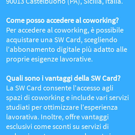
lavorativa. Inoltre, offre vantaggi
esclusivi come sconti su servizi di
noleggio auto senza conducente in
tutta Italia grazie alla collaborazione
con Sicily by Car.
Quanto costa la SW Card?
La versione Supporter della SW Card
costa €30 all'anno, quella Standard 20€
all'anno.
Come posso ottenere la mia SW Card?
Una volta acquistata online ed
effettuato il pagamento con PayPal,
puoi scaricare la tua SW Card digitale
direttamente sul wallet iOS o Android
tramite il link ricevuto via email al
momento dell'acquisto.