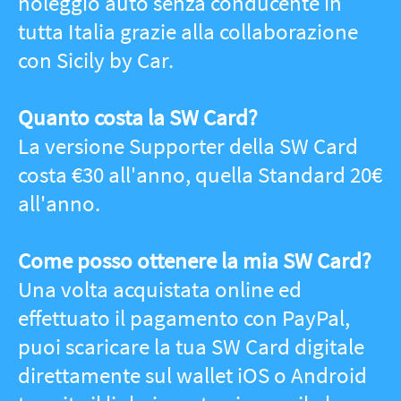
Quanti membri fanno parte della
community?
Attualmente, la community conta più
di 470 membri.
Quali servizi offre il coworking di
Castelbuono?
Il coworking dispone di sale riunioni,
postazioni desktop con monitor e
tastiera, stampante, armadietti
personali, accesso facilitato per sedie a
rotelle, parcheggio pubblico nelle
vicinanze, angolo caffè e bar.
Quali sono gli orari di apertura del
coworking?
Il coworking è aperto tutti i giorni, da
lunedì a domenica, dalle 9:00 alle
21:00. Per esigenze particolari, è
possibile contattare lo staff.