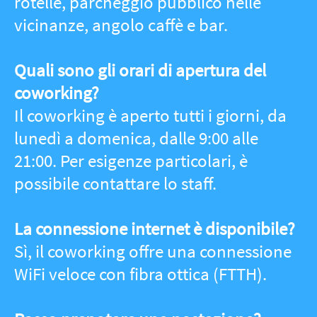
una donazione che contribuirà a
sostenere i progetti e le attività di
Social Green Hub. Ogni contributo,
grande o piccolo, aiuta a costruire un
futuro sostenibile e inclusivo per la
comunità.
Come posso contattare South
Working?
Puoi trovare i contatti direttamente sul
sito ufficiale nella sezione dedicata.
Alcuni campi del modulo di contatto
sono obbligatori per garantire una
comunicazione efficace.
Posso contribuire al progetto in altri
modi?
Sì, puoi compilare un modulo online
per aiutare SouthWorking.org a
tracciare i lavoratori remoti e avere