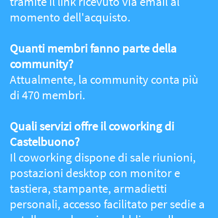
La connessione internet è disponibile?
Sì, il coworking offre una connessione
WiFi veloce con fibra ottica (FTTH).
Posso prenotare una postazione?
Sì, con la SW Card puoi prenotare
facilmente una postazione tramite gli
strumenti di prenotazione dedicati.
È il mio primo giorno, cosa devo fare?
Il primo giorno non serve acquistare la
SW Card, basta registrarsi e connettersi
alla Wi-Fi per provare una giornata di
lavoro o studio nel nostro coworking.
Come posso supportare South
Working?
Puoi supportare South Working con